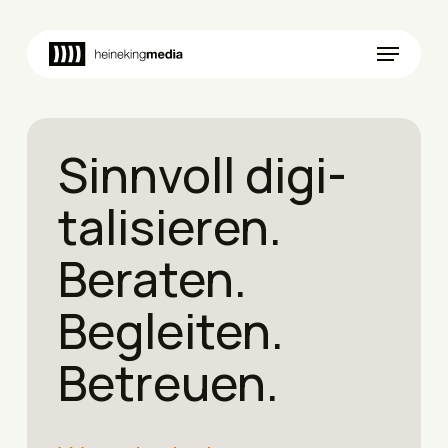
Skip
to
Menu
main
content
Sinnvoll digi­
tal­i­sieren.
Beraten.
Begleiten.
Betreuen.