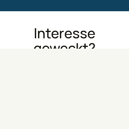
Interesse
geweckt?
Sie möchten wissen, wie das
DSB die interne
Kommunikation an Ihren
Standorten vereinfacht?
Über das Formular erreichen