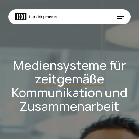
Skip
to
Menu
main
content
Mediensysteme für
zeitgemäße
Kommunikation und
Zusammenarbeit